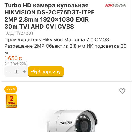
Turbo HD камера купольная
HIKVISION DS-2CE76D3T-ITPF
2MP 2.8mm 1920×1080 EXIR
30m TVI AHD CVI CVBS
КОД:
27231
Производитель Hikvision Матрица 2.0 CMOS
Разрешение 2MP Объектив 2.8 мм ИК подсветка 30
м
1 650
с
2 120
с
-22%
+
−
В корзину
-22%