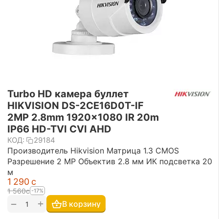
Turbo HD камера буллет
HIKVISION DS-2CE16D0T-IF
2MP 2.8mm 1920×1080 IR 20m
IP66 HD-TVI CVI AHD
КОД:
29184
Производитель Hikvision Матрица 1.3 CMOS
Разрешение 2 MP Объектив 2.8 мм ИК подсветка 20
м
1 290
с
1 560
с
-17%
+
−
В корзину