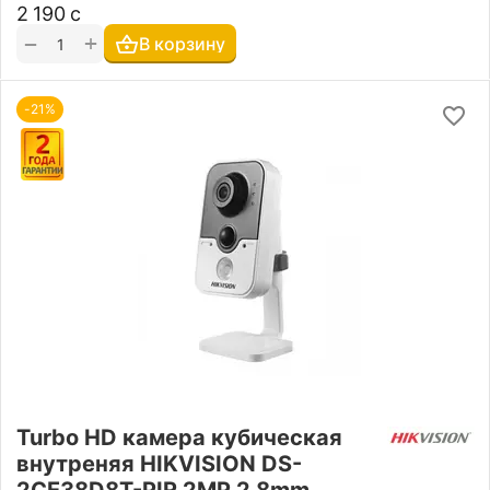
2 190
с
+
−
В корзину
-21%
Turbo HD камера кубическая
внутреняя HIKVISION DS-