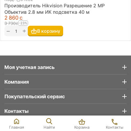
Производитель Hikvision Разрешение 2 MP
Объектив 2.8 мм ИК подсветка 40 м
2 860
с
3 730
с
-23%
+
−
В корзину
Моя учетная запись
Компания
Покупательский сервис
Контакты
© 2026 Deltatech.kg
Корзина
Контакты
Главная
Найти