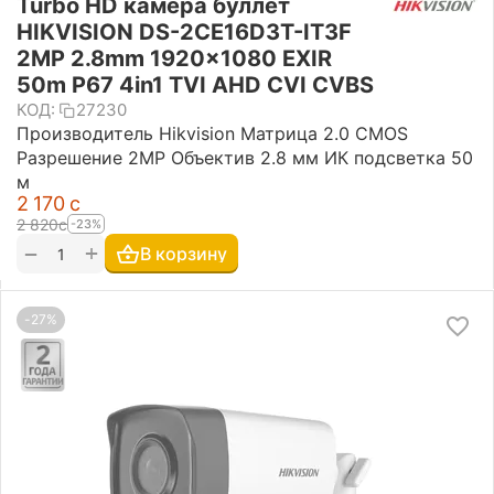
Turbo HD камера буллет
HIKVISION DS-2CE16D3T-IT3F
2MP 2.8mm 1920x1080 EXIR
50m P67 4in1 TVI AHD CVI CVBS
КОД:
27230
Производитель Hikvision Матрица 2.0 CMOS
Разрешение 2MP Объектив 2.8 мм ИК подсветка 50
м
2 170
с
2 820
с
-23%
+
−
В корзину
-27%