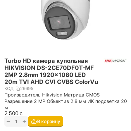
Turbo HD камера купольная
HIKVISION DS-2CE70DF0T-MF
2MP 2.8mm 1920×1080 LED
20m TVI AHD CVI CVBS ColorVu
КОД:
29695
Производитель Hikvision Матрица CMOS
Разрешение 2 MP Объектив 2.8 мм ИК подсветка 20
м
2 500
с
+
−
В корзину