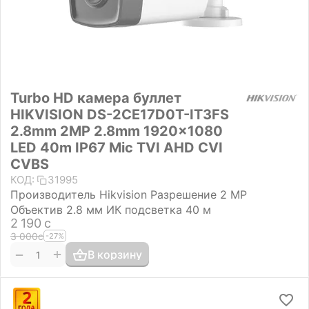
Turbo HD камера буллет
HIKVISION DS-2CE17D0T-IT3FS
2.8mm 2MP 2.8mm 1920×1080
LED 40m IP67 Mic TVI AHD CVI
CVBS
КОД:
31995
Производитель Hikvision Разрешение 2 MP
Объектив 2.8 мм ИК подсветка 40 м
2 190
с
3 000
с
-27%
+
−
В корзину