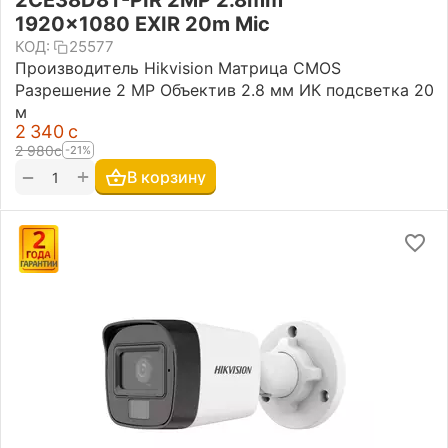
2CE38D8T-PIR 2MP 2.8mm
1920×1080 EXIR 20m Mic
КОД:
25577
Производитель Hikvision Матрица CMOS
Разрешение 2 MP Объектив 2.8 мм ИК подсветка 20
м
2 340
с
2 980
с
-21%
+
−
В корзину