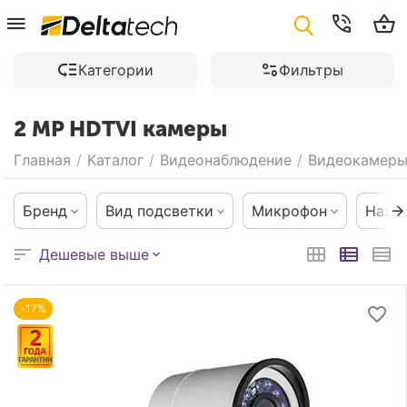
Категории
Фильтры
2 MP HDTVI камеры
Главная
/
Каталог
/
Видеонаблюдение
/
Видеокамер
Бренд
Вид подсветки
Микрофон
Назн
Дешевые выше
-17%