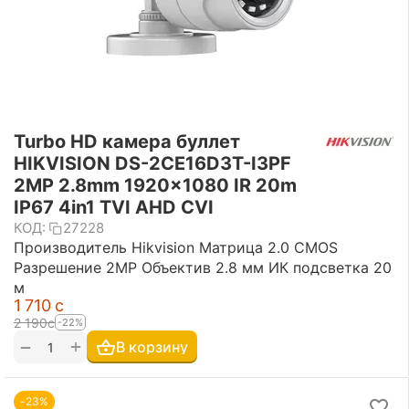
Turbo HD камера буллет
HIKVISION DS-2CE16D3T-I3PF
2MP 2.8mm 1920×1080 IR 20m
IP67 4in1 TVI AHD CVI
КОД:
27228
Производитель Hikvision Матрица 2.0 CMOS
Разрешение 2MP Объектив 2.8 мм ИК подсветка 20
м
1 710
с
2 190
с
-22%
+
−
В корзину
-23%