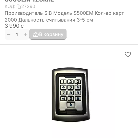
КОД:
27290
Производитель SIB Модель S500EM Кол-во карт
2000 Дальность считывания 3-5 см
3 990
с
+
−
В корзину