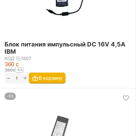
Блок питания импульсный DC 16V 4,5A
IBM
КОД:
1807
‍360‍
с
‍380‍
с
-5%
+
−
В корзину
-5%