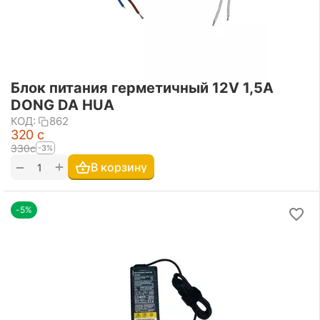
Блок питания герметичный 12V 1,5A
DONG DA HUA
КОД:
862
‍320‍
с
‍330‍
с
-3%
+
−
В корзину
-5%