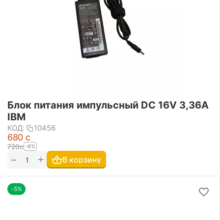
Блок питания импульсный DC 16V 3,36A
IBM
КОД:
10456
‍680‍
с
‍720‍
с
-6%
+
−
В корзину
-5%