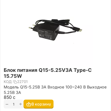
Блок питания Q15-5.25V3A Type-C
15.75W
КОД:
22701
Модель Q15-5.25В 3A Входное 100~240 В Выходное
5.25В 3A
‍850‍
с
+
−
В корзину