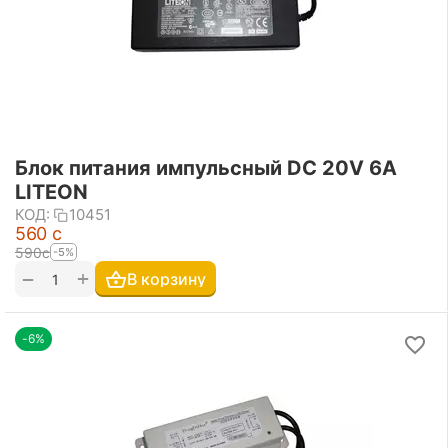
Блок питания импульсный DC 20V 6A
LITEON
КОД:
10451
‍560‍
с
‍590‍
с
-5%
+
−
В корзину
-6%