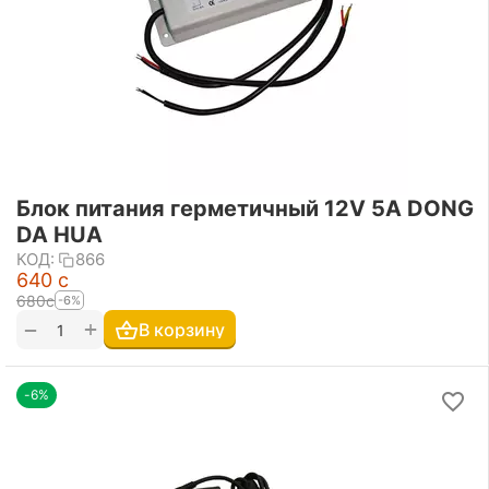
Блок питания герметичный 12V 5A DONG
DA HUA
КОД:
866
‍640‍
с
‍680‍
с
-6%
+
−
В корзину
-6%