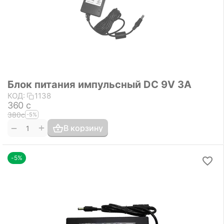
Блок питания импульсный DC 9V 3A
КОД:
1138
‍360‍
с
‍380‍
с
-5%
+
−
В корзину
-5%