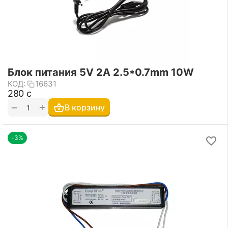
Блок питания 5V 2A 2.5*0.7mm 10W
КОД:
16631
‍280‍
с
+
−
В корзину
-3%