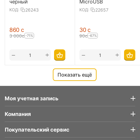
черный
MicroUSB
26243
22657
КОД:
КОД:
‍860‍
с
‍30‍
с
3 000
с
‍90‍
с
-71%
-67%
+
+
−
−
Показать ещё
Моя учетная запись
Компания
Покупательский сервис