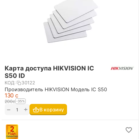
Карта доступа HIKVISION IC
S50 ID
КОД:
30122
Производитель HIKVISION Модель IC S50
‍130‍
с
‍200‍
с
-35%
+
−
В корзину