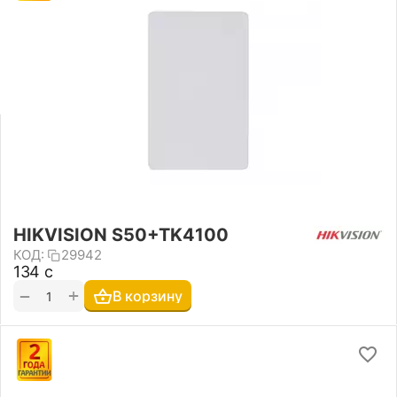
HIKVISION S50+TK4100
КОД:
29942
‍134‍
с
+
−
В корзину