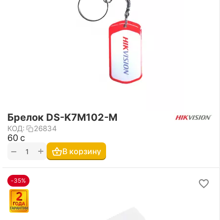
Брелок DS-K7M102-M
КОД:
26834
‍60‍
с
+
−
В корзину
-35%