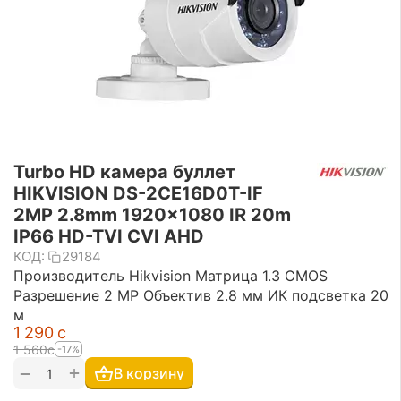
Turbo HD камера буллет
HIKVISION DS-2CE16D0T-IF
2MP 2.8mm 1920×1080 IR 20m
IP66 HD-TVI CVI AHD
КОД:
29184
Производитель Hikvision Матрица 1.3 CMOS
Разрешение 2 MP Объектив 2.8 мм ИК подсветка 20
м
1 290
с
1 560
с
-17%
+
−
В корзину