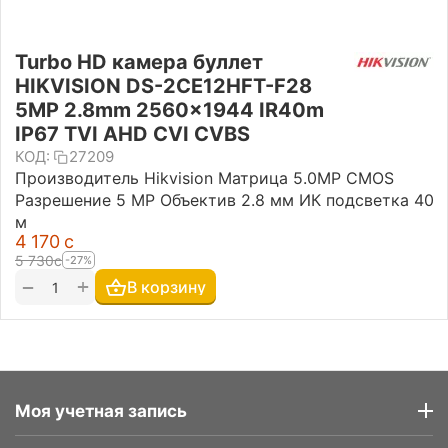
Turbo HD камера буллет
HIKVISION DS-2CE12HFT-F28
5MP 2.8mm 2560×1944 IR40m
IP67 TVI AHD CVI CVBS
КОД:
27209
Производитель Hikvision Матрица 5.0MP CMOS
Разрешение 5 MP Объектив 2.8 мм ИК подсветка 40
м
4 170
с
5 730
с
-27%
+
−
В корзину
Моя учетная запись