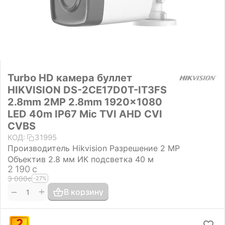
Turbo HD камера буллет
HIKVISION DS-2CE17D0T-IT3FS
2.8mm 2MP 2.8mm 1920×1080
LED 40m IP67 Mic TVI AHD CVI
CVBS
КОД:
31995
Производитель Hikvision Разрешение 2 MP
Объектив 2.8 мм ИК подсветка 40 м
2 190
с
3 000
с
-27%
+
−
В корзину