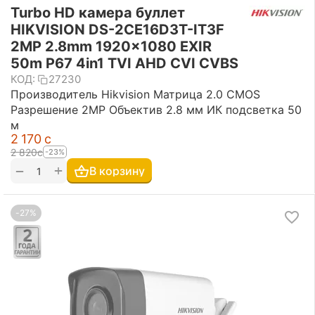
Turbo HD камера буллет
HIKVISION DS-2CE16D3T-IT3F
2MP 2.8mm 1920x1080 EXIR
50m P67 4in1 TVI AHD CVI CVBS
КОД:
27230
Производитель Hikvision Матрица 2.0 CMOS
Разрешение 2MP Объектив 2.8 мм ИК подсветка 50
м
2 170
с
2 820
с
-23%
+
−
В корзину
-27%