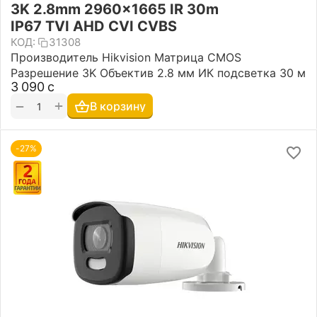
3K 2.8mm 2960×1665 IR 30m
IP67 TVI AHD CVI CVBS
КОД:
31308
Производитель Hikvision Матрица CMOS
Разрешение 3K Объектив 2.8 мм ИК подсветка 30 м
3 090
с
+
−
В корзину
-27%