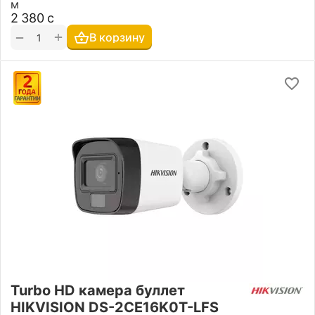
м
2 380
с
+
−
В корзину
Turbo HD камера буллет
HIKVISION DS-2CE16K0T-LFS