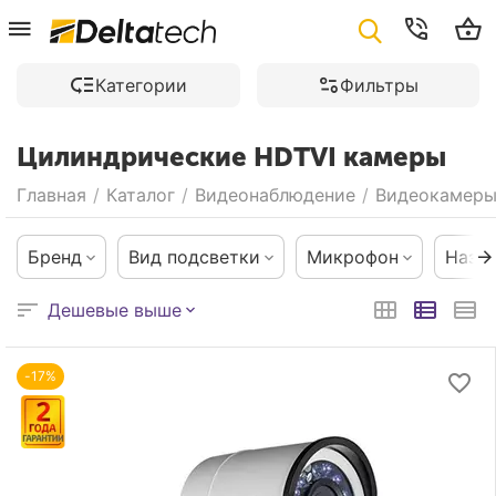
Категории
Фильтры
Цилиндрические HDTVI камеры
Главная
/
Каталог
/
Видеонаблюдение
/
Видеокамер
Бренд
Вид подсветки
Микрофон
Назн
Дешевые выше
-17%