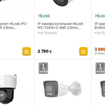
уллет HiLook IPC-
IP камера купольная HiLook
IP кам
IPC-T241H-C 4MP 2.8mm
B140H
H.265+ IP67 IR30
2560×1440 IP67 IR30 m PoE
2560×
КОД:
33326
КОД:
Mic Du
3 09
2 790
с
3 150
с