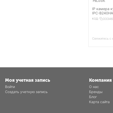
IP камера к
IPC-B240HA
2,8mm 2560
КОД:
33346
PoE Mic Spe
2.0
Свяжитесь с 
Моя учетная запись
Компания
Войти
О нас
Создать учетную запись
Бренды
Блог
Карта сайта