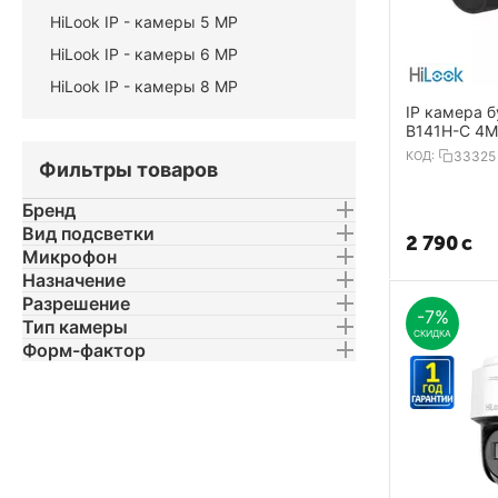
HiLook IP - камеры 5 MP
HiLook IP - камеры 6 MP
HiLook IP - камеры 8 MP
IP камера б
B141H-C 4MP 2.8mm
2560×1440 
КОД:
33325
Фильтры товаров
m PoE
Бренд
Вид подсветки
2 790
с
Микрофон
Назначение
Разрешение
-7%
Тип камеры
СКИДКА
Форм-фактор