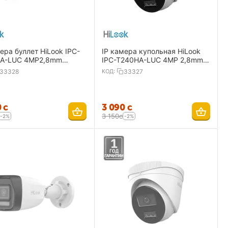
ера буллет HiLook IPC-
IP камера купольная HiLook
A-LUC 4MP2,8mm
IPC-T240HA-LUC 4MP 2,8mm
1440 IP67 IR30 m PoE
2560×1440 IP67 IR30 m PoE
33328
КОД:
33327
al Light MD 2.0
Mic Dual Light MD 2.0
0
с
3 090
с
3 150
с
-2%
-2%