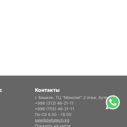
с
Контакты
г. Бишкек, ТЦ "Монолит" 2 этаж, бутик Е2
+996 (312) 46-21-11
+996 (755) 46-21-11
Пн-Сб 9.00 - 18.00
sale@deltatech.kg
Показать на карте