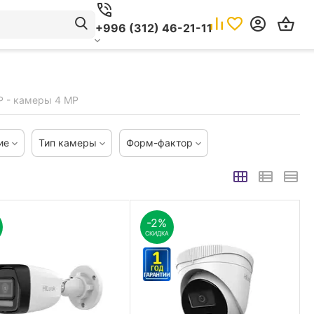
+996 (312) 46-21-11
IP - камеры 4 MP
ие
Тип камеры
Форм-фактор
-2%
СКИДКА