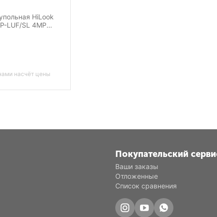
упольная HiLook
P-LUF/SL 4MP
×1440 IP67 IR30 m
aker Dual Light MD
нами насчёт цены
Покупательский серви
Ваши заказы
Отложенные
Список сравнения