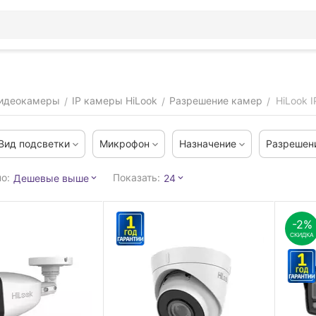
видеокамеры
IP камеры HiLook
Разрешение камер
HiLook 
/
/
/
Вид подсветки
Микрофон
Назначение
Разрешен
о:
Показать:
Дешевые выше
24
-2%
СКИДКА