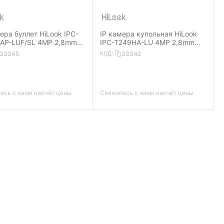
ера буллет HiLook IPC-
IP камера купольная HiLook
AP-LUF/SL 4MP 2,8mm
IPC-T249HA-LU 4MP 2,8mm
1440 IP67 IR30 m PoE
2560×1440 IP67 IR30 m PoE
33345
КОД:
33342
eaker Dual Light MD 2.0
Mic Dual Light MD 2.0 ColorVu
есь с нами насчёт цены
Свяжитесь с нами насчёт цены