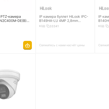
 PTZ-камера
IP камера буллет HiLook IPC-
IP кам
-N2C400M-DE(B)
B149HA-LU 4MP 2,8mm
B140H
2560×1440 IP66
2560×1440 IP67 IR30 m PoE
2560×
КОД:
33341
КОД:
Speaker
Mic Dual Light MD 2.0 ColorVu
Mic Sp
Свяжитесь с нами насчёт цены
Свяжит