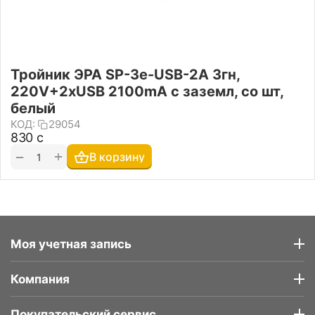
Тройник ЭРА SP-3e-USB-2A 3гн,
220V+2xUSB 2100mA c заземл, со шт,
белый
КОД:
29054
‍830‍
с
+
−
В корзину
Моя учетная запись
Компания
Покупательский сервис