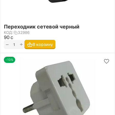
Переходник сетевой черный
КОД:
32986
‍90‍
с
+
−
В корзину
-10%