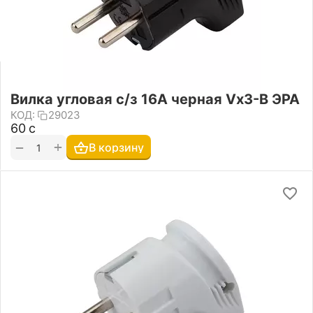
Вилка угловая с/з 16А черная Vx3-B ЭРА
КОД:
29023
‍60‍
с
+
−
В корзину