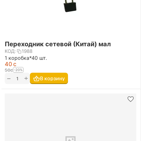
Переходник сетевой (Китай) мал
КОД:
1988
1 коробка*40 шт.
‍40‍
с
‍50‍
с
-20%
+
−
В корзину