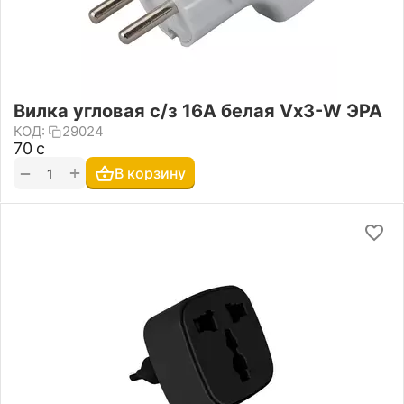
Вилка угловая с/з 16А белая Vx3-W ЭРА
КОД:
29024
‍70‍
с
+
−
В корзину