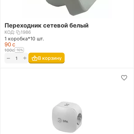
Переходник сетевой белый
КОД:
1986
1 коробка*10 шт.
‍90‍
с
‍100‍
с
-10%
+
−
В корзину