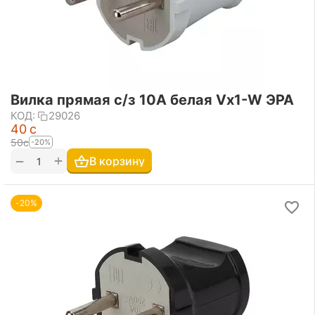
Вилка прямая с/з 10А белая Vx1-W ЭРА
КОД:
29026
‍40‍
с
‍50‍
с
-20%
+
−
В корзину
-20%