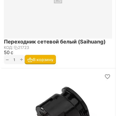
Переходник сетевой белый (Saihuang)
КОД:
21723
‍50‍
с
+
−
В корзину