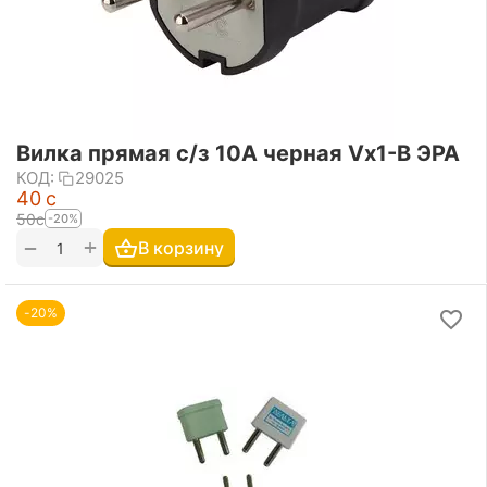
Вилка прямая с/з 10А черная Vx1-B ЭРА
КОД:
29025
‍40‍
с
‍50‍
с
-20%
+
−
В корзину
-20%