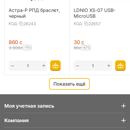
Астра-Р РПД браслет,
LDNIO XS-07 USB-
черный
MicroUSB
26243
22657
КОД:
КОД:
‍860‍
с
‍30‍
с
3 000
с
‍90‍
с
-71%
-67%
+
+
−
−
Показать ещё
Моя учетная запись
Компания