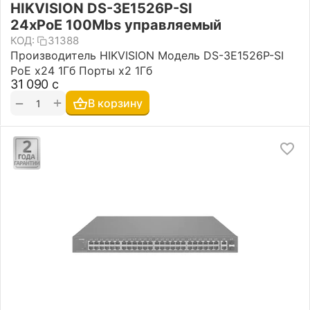
HIKVISION DS-3E1526P-SI
24хPoE 100Mbs управляемый
КОД:
31388
Производитель HIKVISION Модель DS-3E1526P-SI
PoE x24 1Гб Порты х2 1Гб
31 090
с
+
−
В корзину