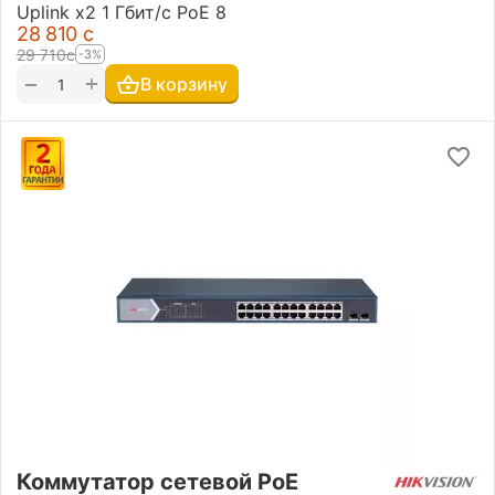
Uplink x2 1 Гбит/с PoE 8
28 810
с
29 710
с
-3%
+
−
В корзину
Коммутатор сетевой PoE