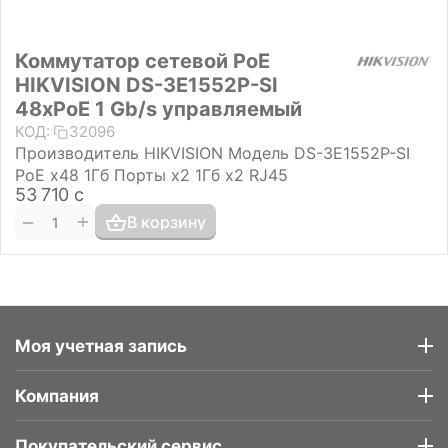
Коммутатор сетевой PoE
HIKVISION DS-3E1552P-SI
48хPoE 1 Gb/s управляемый
КОД:
32096
Производитель HIKVISION Модель DS-3E1552P-SI
PoE x48 1Гб Порты х2 1Гб x2 RJ45
53 710
с
+
−
В корзину
Моя учетная запись
Компания
Покупательский сервис