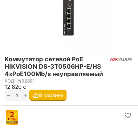
Коммутатор сетевой PoE
HIKVISION DS-3T0506HP-E/HS
4xPoE100Mb/s неуправляемый
КОД:
32881
12 820
с
+
−
В корзину