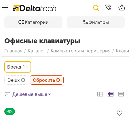
Категории
Фильтры
Офисные клавиатуры
Главная
/
Каталог
/
Компьютеры и периферия
/
Клав
Бренд
1
Delux
Сбросить
Дешевые выше
-8%