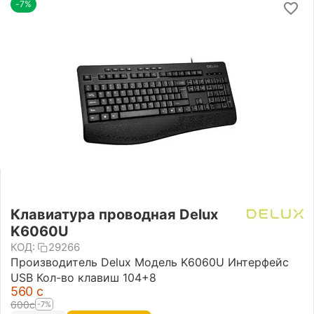
-7%
Клавиатура проводная Delux
K6060U
КОД:
29266
Производитель Delux Модель K6060U Интерфейс
USB Кол-во клавиш 104+8
‍560‍
с
‍600‍
с
-7%