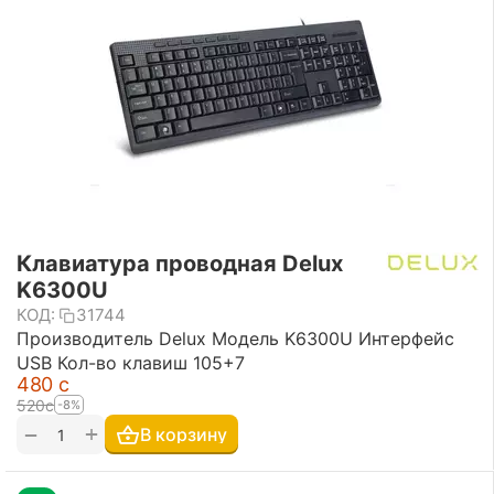
Клавиатура проводная Delux
K6300U
КОД:
31744
Производитель Delux Модель K6300U Интерфейс
USB Кол-во клавиш 105+7
‍480‍
с
‍520‍
с
-8%
+
−
В корзину