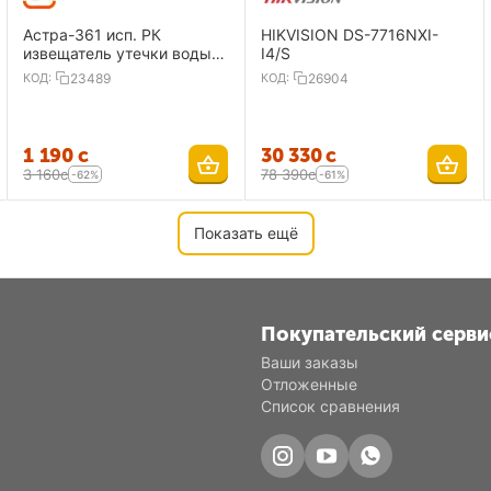
Астра-361 исп. РК
HIKVISION DS-7716NXI-
извещатель утечки воды,
I4/S
радиоканальный
КОД:
23489
КОД:
26904
1 190
с
30 330
с
3 160
с
78 390
с
-62%
-61%
Показать ещё
Покупательский серви
Ваши заказы
Отложенные
Список сравнения