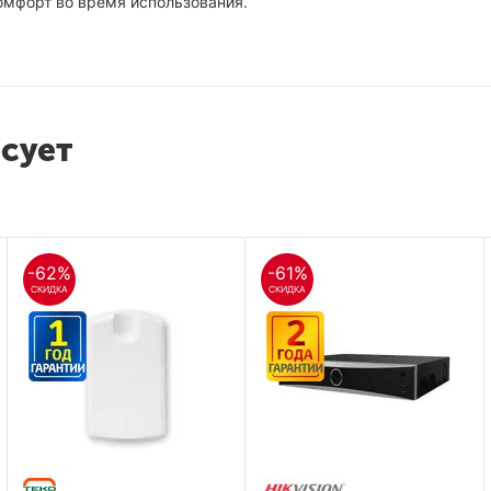
омфорт во время использования.
есует
-62%
-61%
СКИДКА
СКИДКА