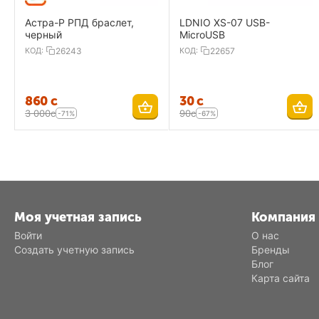
Астра-Р РПД браслет,
LDNIO XS-07 USB-
черный
MicroUSB
КОД:
26243
КОД:
22657
‍860‍
с
‍30‍
с
3 000
с
‍90‍
с
-71%
-67%
Моя учетная запись
Компания
Войти
О нас
Создать учетную запись
Бренды
Блог
Карта сайта