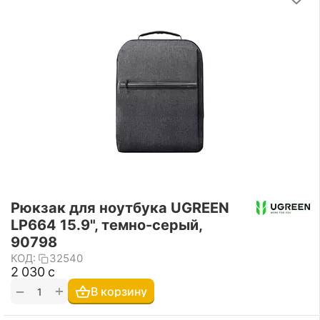
Рюкзак для ноутбука UGREEN
LP664 15.9", темно-серый,
90798
КОД:
32540
2 030
с
+
−
В корзину