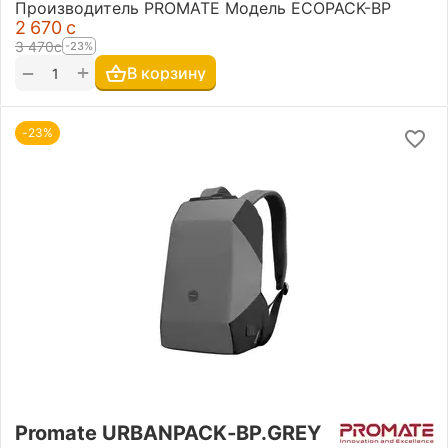
Производитель PROMATE Модель ECOPACK-BP
2 670
с
3 470
с
-23%
+
−
В корзину
-23%
Promate URBANPACK‐BP.GREY