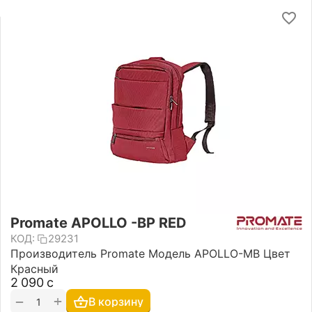
Promate APOLLO -BP RED
КОД:
29231
Производитель Promate Модель APOLLO-MB Цвет
Красный
2 090
с
+
−
В корзину