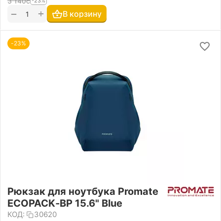
3 140
с
-23%
+
−
В корзину
-23%
Рюкзак для ноутбука Promate
ECOPACK‐BP 15.6" Blue
КОД:
30620