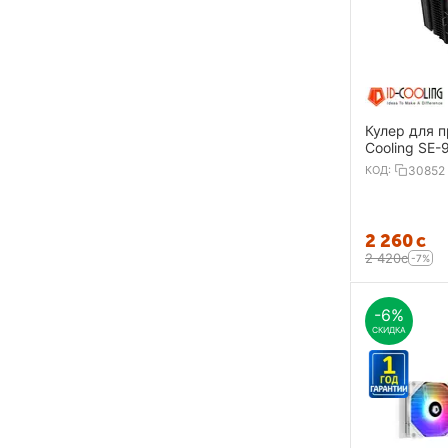
Кулер для п
Cooling SE-
КОД:
30852
2 260
с
2 420
с
-7%
-6%
СКИДКА