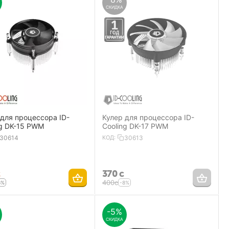
СКИДКА
 для процессора ID-
Кулер для процессора ID-
ng DK-15 PWM
Cooling DK-17 PWM
30614
КОД:
30613
с
‍370‍
с
‍400‍
с
6%
-8%
-5%
СКИДКА