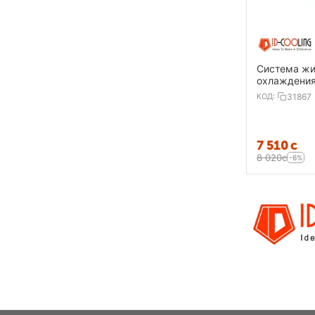
Система жи
охлаждения 
ZOOMFLOW
КОД:
31867
7 510
с
8 020
с
-6%