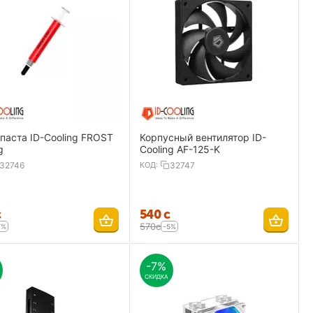
паста ID-Cooling FROST
Корпусный вентилятор ID-
g
Cooling AF-125-K
32746
КОД:
32747
с
‍540‍
с
‍570‍
с
7%
-5%
-7%
СКИДКА