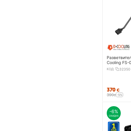
Разветвител
Cooling FS-
КОД:
32350
‍370‍
с
‍390‍
с
-5%
-6%
СКИДКА