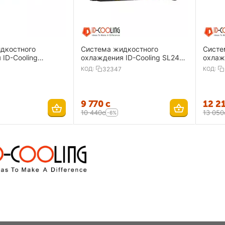
дкостного
Система жидкостного
Систе
ID-Cooling
охлаждения ID-Cooling SL240
охлаж
 360XT SNOW
BK
WH
КОД:
32347
КОД:
9 770
с
12 2
10 440
с
13 050
-6%