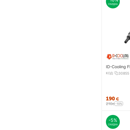
СКИДКА
ID-Cooling 
КОД:
30855
‍190‍
с
‍210‍
с
-10%
-5%
СКИДКА