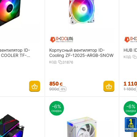
ентилятор ID-
Корпусный вентилятор ID-
HUB I
U COOLER TF-
Cooling ZF-12025-ARGB-SNOW
КОД:
B
КОД:
31876
‍850‍
с
1 11
‍900‍
с
1 180
с
-6%
-6%
-6%
СКИДКА
СКИДКА