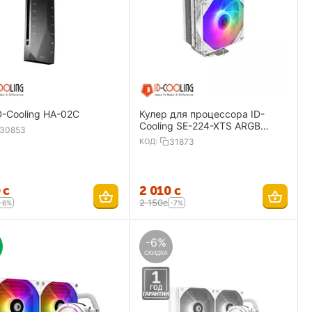
D-Cooling HA-02C
Кулер для процессора ID-
Cooling SE-224-XTS ARGB
30853
WHITE
КОД:
31873
0
с
2 010
с
2 150
с
-6%
-7%
-6%
СКИДКА