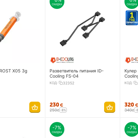
СКИДКА
СКИДКА
FROST X05 3g
Разветвитель питания ID-
Кулер
Cooling FS-04
Cooli
КОД:
32352
КОД:
‍230‍
с
‍320‍
‍250‍
с
‍340‍
с
-8%
-
-7%
-7%
СКИДКА
СКИДКА