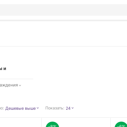
ы и
лаждения
о:
Показать:
Дешевые выше
24
-8%
-6%