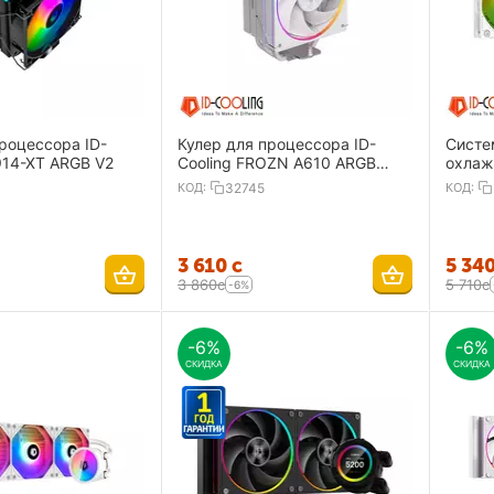
роцессора ID-
Кулер для процессора ID-
Систе
914-XT ARGB V2
Cooling FROZN A610 ARGB
охлаж
WHITE
ZOOM
КОД:
32745
КОД:
3 610
с
5 34
3 860
с
5 710
с
-6%
-6%
-6%
СКИДКА
СКИДКА