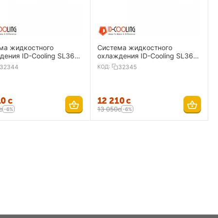
ма жидкостного
Система жидкостного
дения ID-Cooling SL360
охлаждения ID-Cooling SL360
BK
32344
КОД:
32345
10
с
12 210
с
с
13 050
с
-6%
-6%