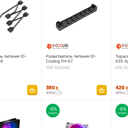
ь питания ID-
Разветвитель питания ID-
Термо
06
Cooling FH-07
X35 4
КОД:
32349
КОД:
‍390‍
с
‍420‍
‍420‍
с
‍450‍
с
-7%
-
-6%
-6%
СКИДКА
СКИДКА