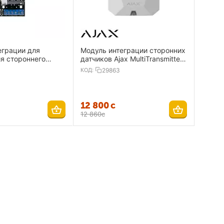
еграции для
Модуль интеграции сторонних
я стороннего
датчиков Ajax MultiTransmitter
устройства Ajax
white
КОД:
29863
12 800
с
12 860
с