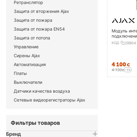
Ретранслятор
Защита от вторжения Ajax
Защита от пожара
Защита от пожара EN54
Модуль инт
подключени
Защита от потопа
проводного 
КОД:
29904
Transmitter
Управление
Сирены Ajax
4 100
с
Автоматизация
4 130
с
-1%
Платы
Выключатели
Датчики качества воздуха
Сетевые видеорегистраторы Ajax
Фильтры товаров
Бренд