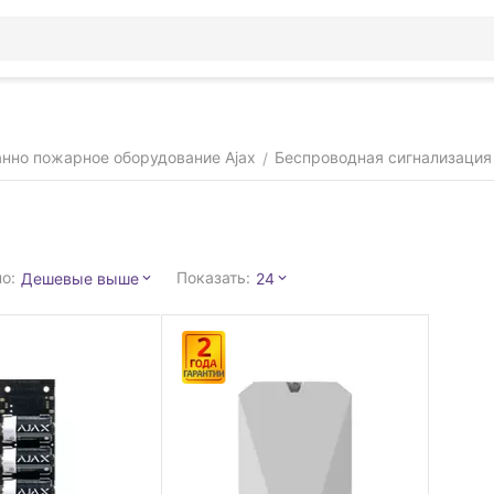
нно пожарное оборудование Ajax
Беспроводная сигнализация (
/
о:
Показать:
Дешевые выше
24