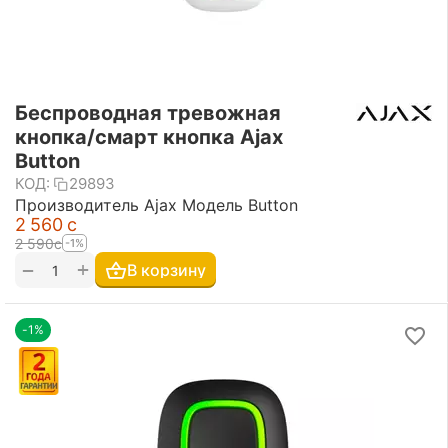
Беспроводная тревожная
кнопка/смарт кнопка Ajax
Button
КОД:
29893
Производитель Ajax Модель Button
2 560
с
2 590
с
-1%
+
−
В корзину
-1%