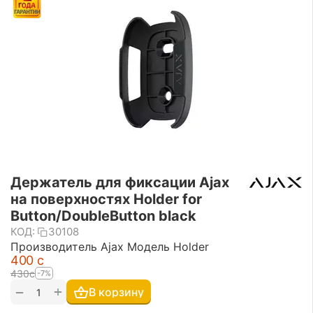
Держатель для фиксации Ajax
на поверхностях Holder for
Button/DoubleButton black
КОД:
30108
Производитель Ajax Модель Holder
‍400‍
с
‍430‍
с
-7%
+
−
В корзину