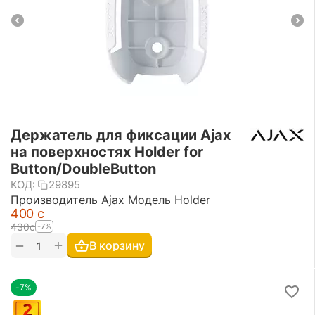
Держатель для фиксации Ajax
на поверхностях Holder for
Button/DoubleButton
КОД:
29895
Производитель Ajax Модель Holder
‍400‍
с
‍430‍
с
-7%
+
−
В корзину
-7%