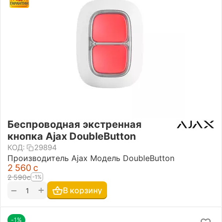
Беспроводная экстренная
кнопка Ajax DoubleButton
КОД:
29894
Производитель Ajax Модель DoubleButton
2 560
с
2 590
с
-1%
+
−
В корзину
-1%