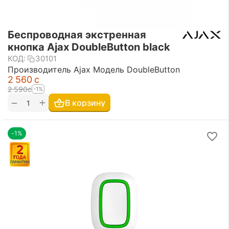
Беспроводная экстренная
кнопка Ajax DoubleButton black
КОД:
30101
Производитель Ajax Модель DoubleButton
2 560
с
2 590
с
-1%
+
−
В корзину
-1%