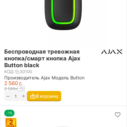
Беспроводная тревожная
кнопка/смарт кнопка Ajax
Button black
КОД:
30100
Производитель Ajax Модель Button
2 560
с
2 590
с
-1%
+
−
В корзину
-1%