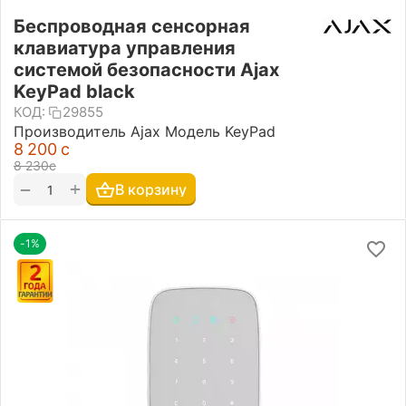
Беспроводная сенсорная
клавиатура управления
системой безопасности Ajax
KeyPad black
КОД:
29855
Производитель Ajax Модель KeyPad
8 200
с
8 230
с
+
−
В корзину
-1%