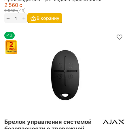
2 560
с
2 590
с
-1%
+
−
В корзину
-1%
Брелок управления системой
безопасности с тревожной