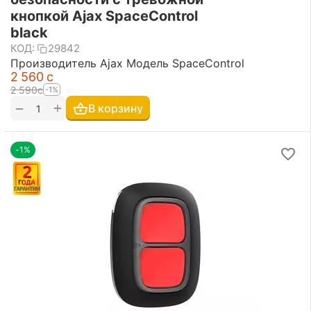
кнопкой Ajax SpaceControl
black
КОД:
29842
Производитель Ajax Модель SpaceControl
2 560
с
2 590
с
-1%
+
−
В корзину
-1%