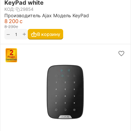
KeyPad white
КОД:
29854
Производитель Ajax Модель KeyPad
8 200
с
8 230
с
+
−
В корзину