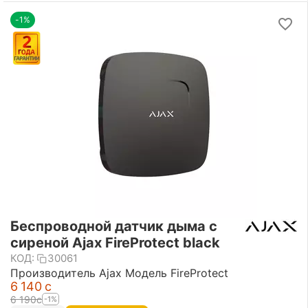
-1%
Беспроводной датчик дыма с
сиреной Ajax FireProtect black
КОД:
30061
Производитель Ajax Модель FireProtect
6 140
с
6 190
с
-1%