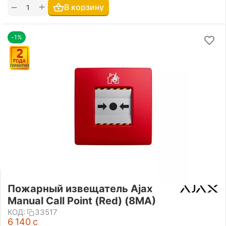
+
−
В корзину
-1%
Пожарный извещатель Ajax
Manual Call Point (Red) (8MA)
КОД:
33517
6 140
с