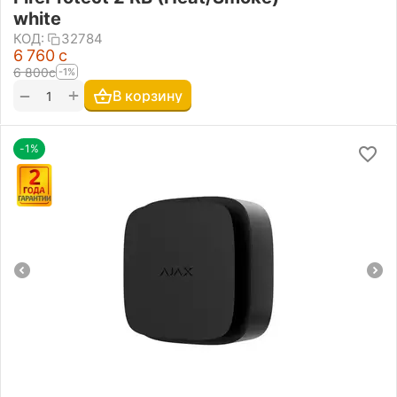
white
КОД:
32784
6 760
с
6 800
с
-1%
+
−
В корзину
-1%