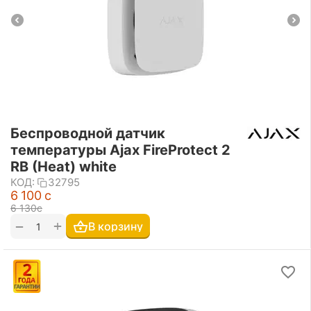
Беспроводной датчик
температуры Ajax FireProtect 2
RB (Heat) white
КОД:
32795
6 100
с
6 130
с
+
−
В корзину