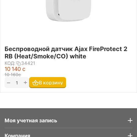
Беспроводной датчик Ajax FireProtect 2
RB (Heat/Smoke/CO) white
КОД:
34421
10 140
с
10 160
с
+
−
В корзину
Моя учетная запись
Компания