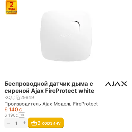
Беспроводной датчик дыма с
сиреной Ajax FireProtect white
КОД:
29849
Производитель Ajax Модель FireProtect
6 140
с
6 190
с
-1%
+
−
В корзину