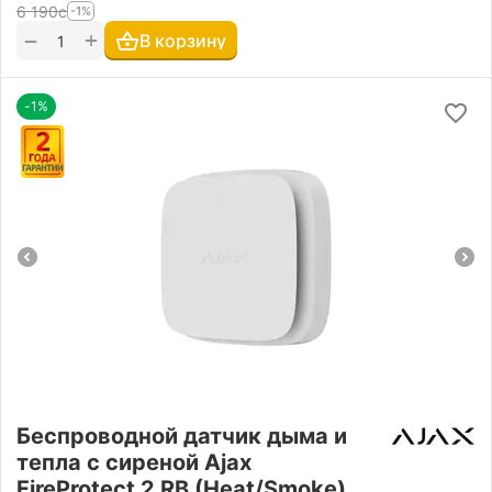
6 190
с
-1%
+
−
В корзину
-1%
Беспроводной датчик дыма и
тепла с сиреной Ajax
FireProtect 2 RB (Heat/Smoke)