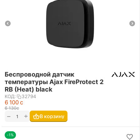
Беспроводной датчик
температуры Ajax FireProtect 2
RB (Heat) black
КОД:
32794
6 100
с
6 130
с
+
−
В корзину
-1%