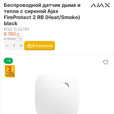
Беспроводной датчик дыма и
тепла с сиреной Ajax
FireProtect 2 RB (Heat/Smoke)
black
КОД:
32785
6 760
с
6 800
с
-1%
+
−
В корзину
-1%